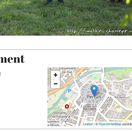
ement
l
+
−
Leaflet
| ©
OpenStreetMap
contrib