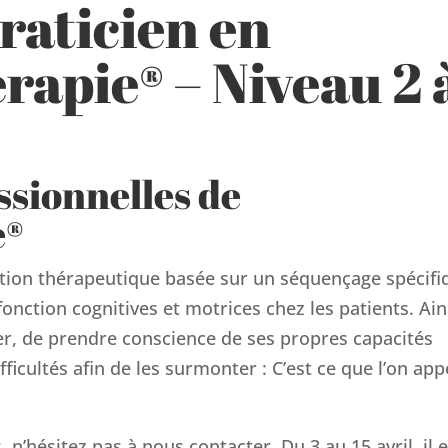
raticien en
rapie® – Niveau 2 
ssionnelles de
e®
tion thérapeutique basée sur un séquençage spécifi
fonction cognitives et motrices chez les patients. Ain
er, de prendre conscience de ses propres capacités
fficultés afin de les surmonter : C’est ce que l’on app
 n’hésitez pas à nous contacter. Du 3 au 15 avril, il e