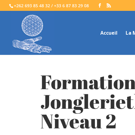
+262 693 85 48 32 / +33 6 87 83 29 08
Accueil
La 
Formation
Jongleriet
Niveau 2