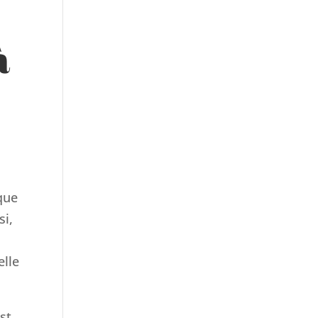
à
que
si,
elle
st