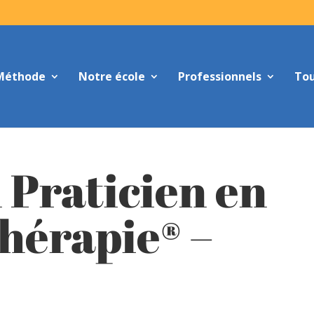
Méthode
Notre école
Professionnels
Tou
 Praticien en
hérapie® –