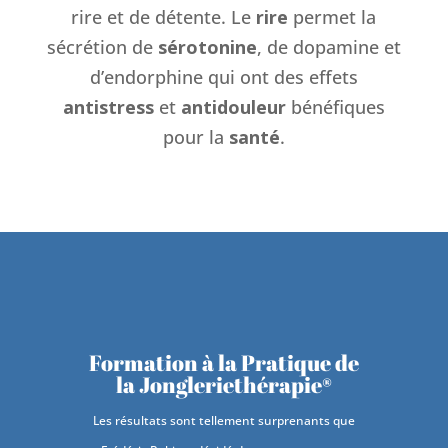
rire et de détente. Le
rire
permet la
sécrétion de
sérotonine
, de dopamine et
d’endorphine qui ont des effets
antistress
et
antidouleur
bénéfiques
pour la
santé
.
Formation à la Pratique de
la Jongleriethérapie®
Les résultats sont tellement surprenants que