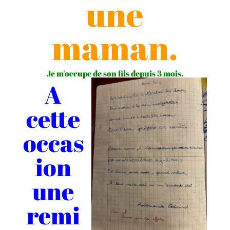
une
maman.
Je m’occupe de son fils depuis 3 mois.
A
cette
occas
ion
une
remi