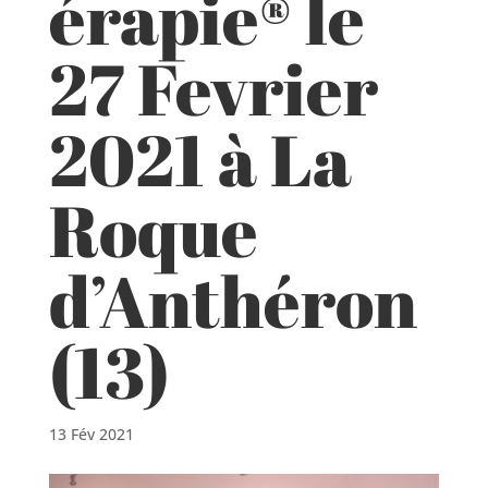
érapie® le
27 Fevrier
2021 à La
Roque
d’Anthéron
(13)
13 Fév 2021