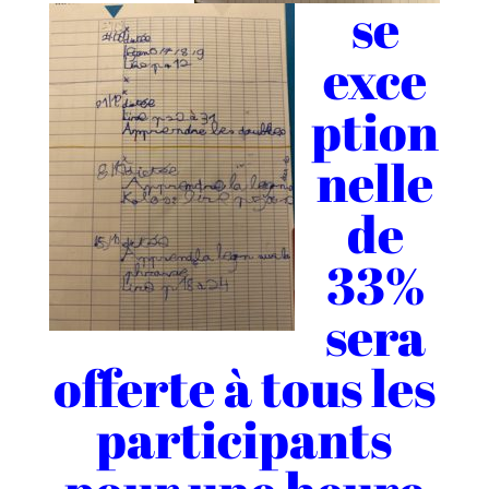
se
exce
ption
nelle
de
33%
sera
offerte à tous les
participants