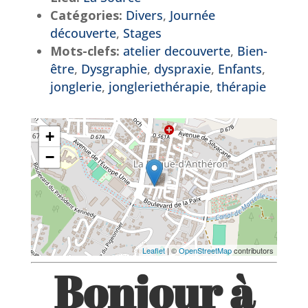
Catégories:
Divers
,
Journée
découverte
,
Stages
Mots-clefs:
atelier decouverte
,
Bien-
être
,
Dysgraphie
,
dyspraxie
,
Enfants
,
jonglerie
,
jongleriethérapie
,
thérapie
+
−
Leaflet
| ©
OpenStreetMap
contributors
Bonjour à