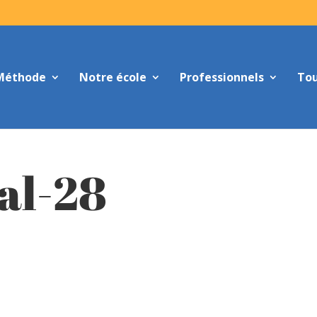
Méthode
Notre école
Professionnels
Tou
val-28