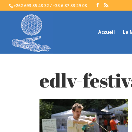
+262 693 85 48 32 / +33 6 87 83 29 08
Accueil
La 
edlv-festi