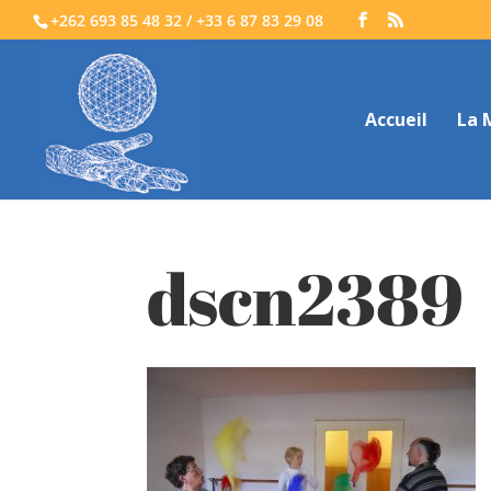
+262 693 85 48 32 / +33 6 87 83 29 08
Accueil
La 
dscn2389