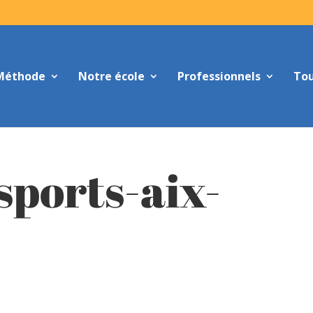
Méthode
Notre école
Professionnels
Tou
sports-aix-