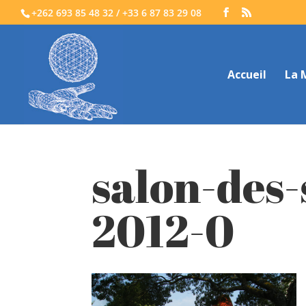
+262 693 85 48 32 / +33 6 87 83 29 08
Accueil
La 
salon-des-
2012-0