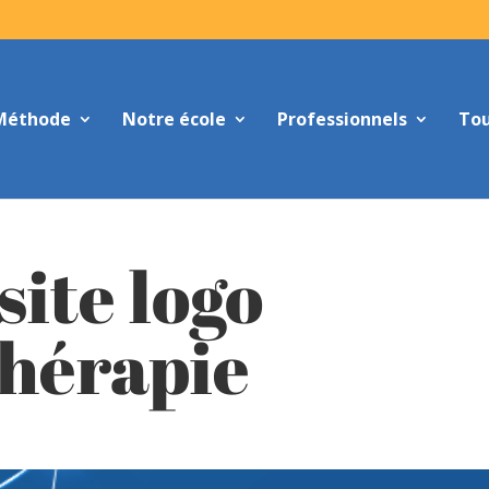
Méthode
Notre école
Professionnels
Tou
site logo
thérapie