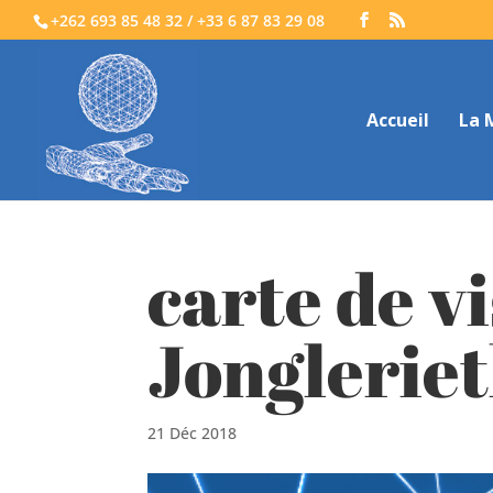
+262 693 85 48 32 / +33 6 87 83 29 08
Accueil
La 
carte de vi
Jonglerie
21 Déc 2018