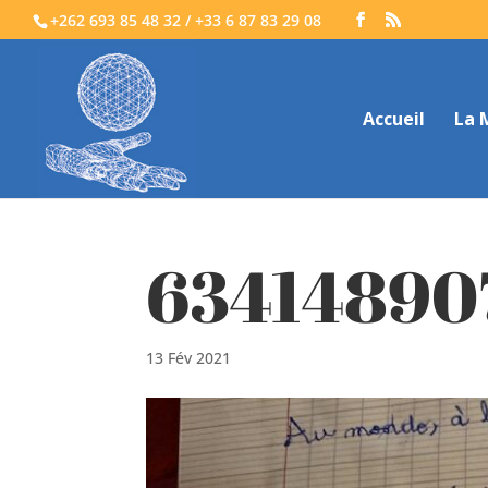
+262 693 85 48 32 / +33 6 87 83 29 08
Accueil
La 
63414890
13 Fév 2021