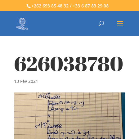
+262 693 85 48 32 / +33 6 87 83 29 08
626038780
13 Fév 2021