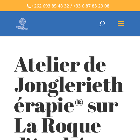
+262 693 85 48 32 / +33 6 87 83 29 08
Atelier de
Jonglerieth
érapie® sur
La Roque