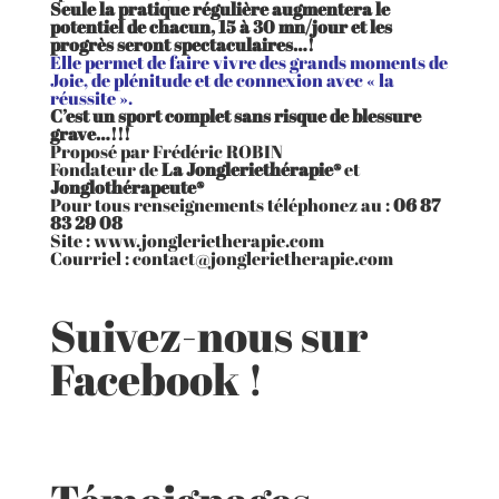
Seule la pratique régulière augmentera le
potentiel de chacun, 15 à 30 mn/jour et les
progrès seront spectaculaires…!
Elle permet de faire vivre des grands moments de
Joie, de plénitude et de connexion avec « la
réussite ».
C’est un sport complet sans risque de blessure
grave…!!!
Proposé par Frédéric ROBIN
Fondateur de
La Jongleriethérapie®
et
Jonglothérapeute®
Pour tous renseignements téléphonez au :
06 87
83 29 08
Site :
www.jonglerietherapie.com
Courriel : contact@jonglerietherapie.com
Suivez-nous sur
Facebook !