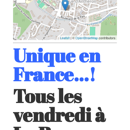
Leaflet
| ©
OpenStreetMap
contributors
Unique en
France…!
Tous les
vendredi à