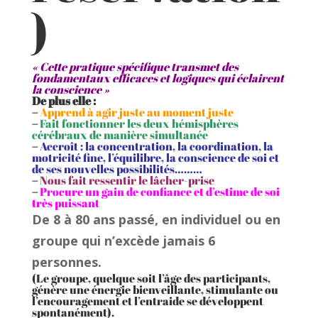
)
« Cette pratique spécifique transmet des
fondamentaux efficaces et logiques qui éclairent
la conscience »
De plus elle :
–
Apprend à agir juste au moment juste
–
Fait fonctionner les deux hémisphères
cérébraux de manière simultanée
–
Accroît : la concentration, la coordination, la
motricité fine, l’équilibre, la conscience de soi et
de ses nouvelles possibilités………
–
Nous fait ressentir le lâcher-prise
–
Procure un gain de confiance et d’estime de soi
très puissant
De 8 à 80 ans passé, en individuel ou en
groupe qui n’excède jamais 6
personnes.
(Le groupe, quelque soit l’âge des participants,
génère une énergie bienveillante, stimulante ou
l’encouragement et l’entraide se développent
spontanément).